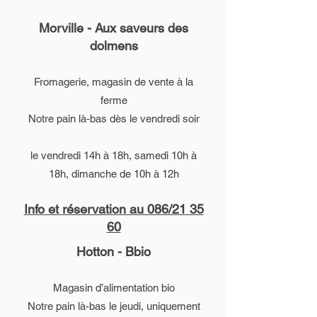
Sophie
Morville - Aux saveurs des
dolmens
Épicerie de produits locaux
Notre pain là-bas dès
Fromagerie, magasin de vente à la
ferme
le mercredi soir
Notre pain là-bas dès le vendredi soir
Ouvert de 10h à 18h
Page facebook
le vendredi 14h à 18h, samedi 10h à
18h, dimanche de 10h à 12h
Marche - Les 9 grains d’or
Info et réservation au 086/21 35
Magasin d’alimentation bio
60
Notre pain là-bas le jeudi
Hotton - Bbio
Ouvert de 9h à 18h30
Magasin d’alimentation bio
Notre pain là-bas le jeudi, uniquement