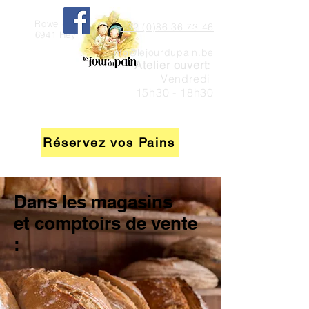
Rowe di veule, 7 à
+32 (0)86 36 73 46
6941 Heyd Durbuy
info@lejourdupain.be
Atelier ouvert:
Vendredi
15h30 - 18h30
Réservez vos Pains
Dans les magasins
et comptoirs de vente
: