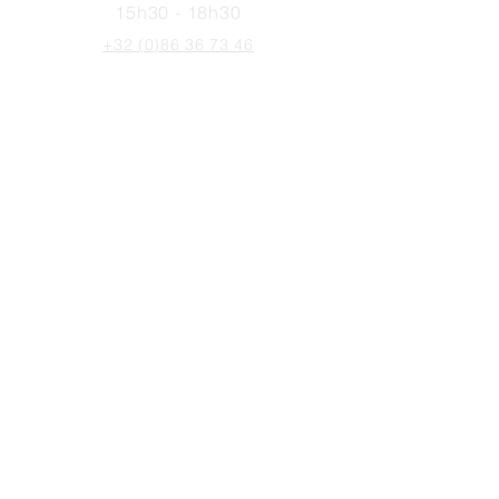
15h30 - 18h30
+32 (0)86 36 73 46
info@lejourdupain.be
Devant la boulangerie
Le Jour du Pain
info@lejourdupain.be
Abonnez-vous à notre newsletter
Rejoindre
+32 (0)86 36 73 46
Rowe di veule, 7 à