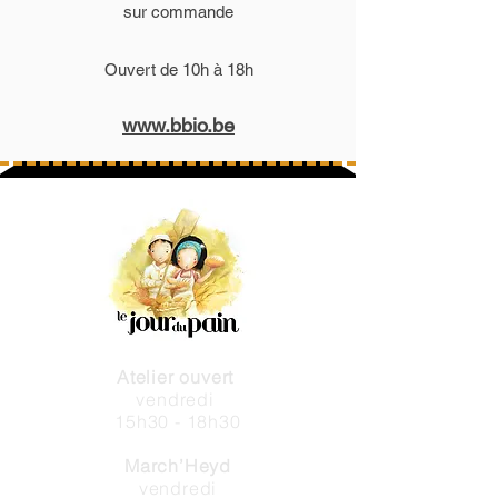
www.les9grainsdor.be
sur commande
Ouvert de 10h à 18h
www.bbio.be
Atelier ouvert
vendredi
15h30 - 18h30
March’Heyd
vendredi