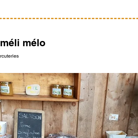
méli mélo
rcuteries