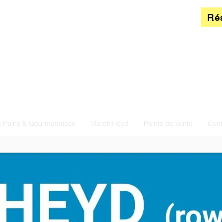
Ré
 Pains & Gourmandises
March'Heyd
Points de vente
Cont