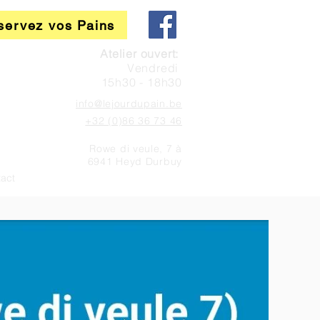
servez vos Pains
Atelier ouvert:
Vendredi
15h30 - 18h30
info@lejourdupain.be
+32 (0)86 36 73 46
Rowe di veule, 7 à
6941 Heyd Durbuy
act